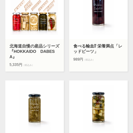
北海道自慢の産品シリーズ
食べる輸血⁉ 栄養満点「レ
『HOKKAIDO DABES
ッドビーツ」
A』
989円
（税込み）
5,335円
（税込み）