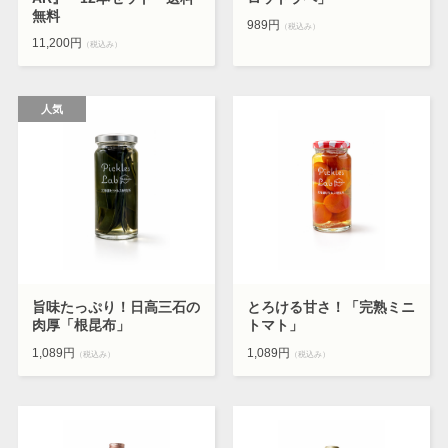
無料
989円
（税込み）
11,200円
（税込み）
旨味たっぷり！日高三石の
とろける甘さ！「完熟ミニ
肉厚「根昆布」
トマト」
1,089円
1,089円
（税込み）
（税込み）