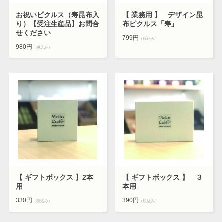
お祝いピクルス（寿昆布入
【 業務用 】 デザイン昆
り）【受注生産品】お問合
布ピクルス「寿」
せください
799円
（税込み）
980円
（税込み）
【 ギフトボックス 】2本
【 ギフトボックス 】 ３
用
本用
330円
390円
（税込み）
（税込み）