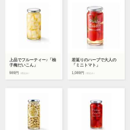
上品でフルーティー♪「柚
若返りのハーブで大人の
子梅だいこん」
「ミニトマト」
989円
1,089円
（税込み）
（税込み）