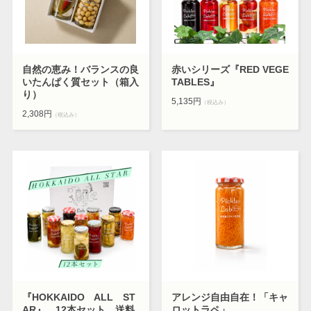
自然の恵み！バランスの良
赤いシリーズ『RED VEGE
いたんぱく質セット（箱入
TABLES』
り）
5,135円
（税込み）
2,308円
（税込み）
『HOKKAIDO ALL ST
アレンジ自由自在！「キャ
AR』 12本セット 送料
ロットラペ」