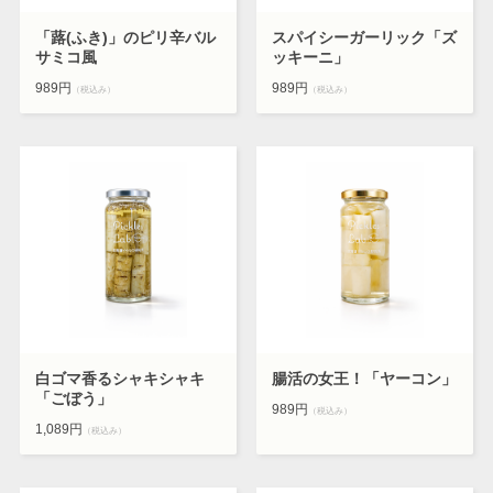
「蕗(ふき)」のピリ辛バル
スパイシーガーリック「ズ
サミコ風
ッキーニ」
989円
989円
（税込み）
（税込み）
白ゴマ香るシャキシャキ
腸活の女王！「ヤーコン」
「ごぼう」
989円
（税込み）
1,089円
（税込み）